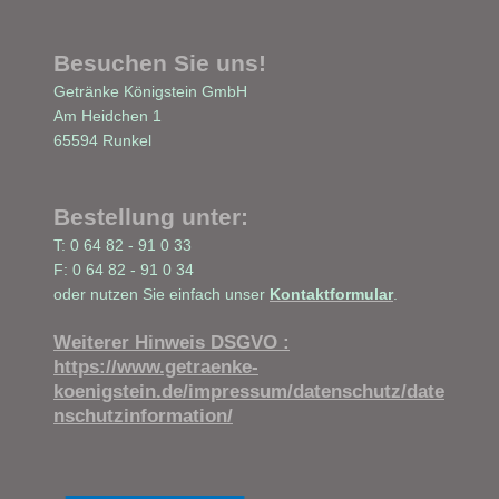
Besuchen Sie uns!
Getränke Königstein GmbH
Am Heidchen
1
65594
Runkel
Bestellung unter:
T: 0 64 82 - 91 0 33
F: 0 64 82 - 91 0 34
oder nutzen Sie einfach unser
Kontaktformular
.
Weiterer Hinweis DSGVO :
https://www.getraenke-
koenigstein.de/impressum/datenschutz/date
nschutzinformation/